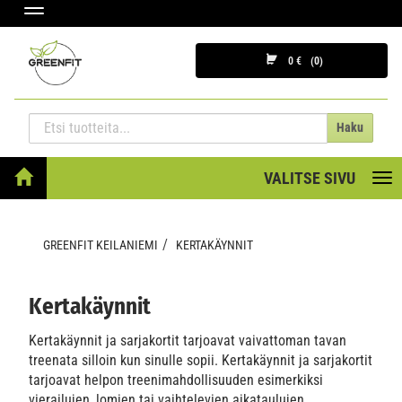
Navigaatio
0 €
0
Haku
VALITSE SIVU
Nav
GREENFIT KEILANIEMI
KERTAKÄYNNIT
Kertakäynnit
Kertakäynnit ja sarjakortit tarjoavat vaivattoman tavan
treenata silloin kun sinulle sopii. Kertakäynnit ja sarjakortit
tarjoavat helpon treenimahdollisuuden esimerkiksi
vierailujen, lomien tai vaihtelevien aikataulujen