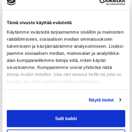
Tämä sivusto käyttää evästeitä
Käytämme evästeitä tarjoamamme sisällön ja mainosten
räätälöimiseen, sosiaalisen median ominaisuuksien
tukemiseen ja kävijämäärämme analysoimiseen. Lisäksi
jaamme sosiaalisen median, mainosalan ja analytiikka-
alan kumppaneillemme tietoja siitä, miten käytät
sivustoamme. Kumppanimme voivat yhdistää näitä
GREENFIT KEILANIEMI, 1X PASS
tietoja muihin tietoihin, joita olet antanut heille tai joita on
kerätty, kun olet käyttänyt heidän palvelujaan.
15,00 €
Tuoteinfo
Näytä tiedot
Salli kaikki