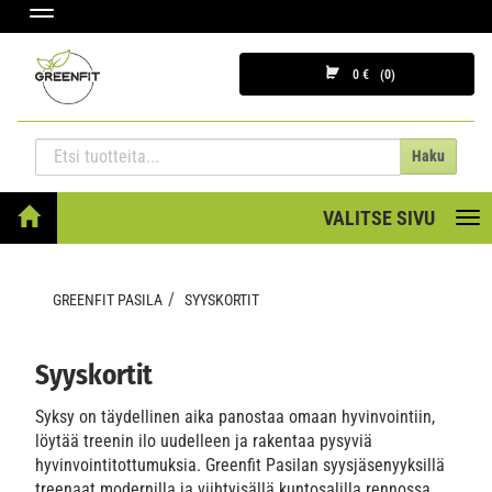
Navigaatio
0 €
0
Haku
VALITSE SIVU
Nav
GREENFIT PASILA
SYYSKORTIT
Syyskortit
Syksy on täydellinen aika panostaa omaan hyvinvointiin,
löytää treenin ilo uudelleen ja rakentaa pysyviä
hyvinvointitottumuksia. Greenfit Pasilan syysjäsenyyksillä
treenaat modernilla ja viihtyisällä kuntosalilla rennossa