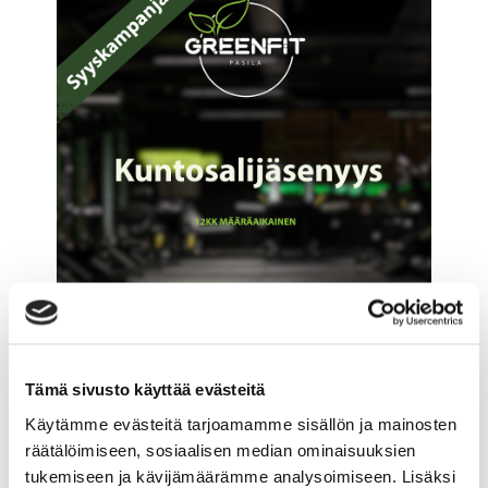
Tämä sivusto käyttää evästeitä
GREENFIT PASILA, GYM 12KK SYYSKAMPANJA
Käytämme evästeitä tarjoamamme sisällön ja mainosten
369,00 €
räätälöimiseen, sosiaalisen median ominaisuuksien
tukemiseen ja kävijämäärämme analysoimiseen. Lisäksi
Tuoteinfo