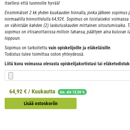
itsellesi että luonnolle hyvää!
Ensimmäiset 2 kk yhden kuukauden hinnalla, jonka jälkeen sopimus 
normaalilla hinnoittelulla 64,92€. Sopimus on toistaiseksi voimassa o
on vähintään kahden (2) laskutuskauden mittainen sitoutumisaika. 
sopimus on irtisanottavissa milloin tahansa, päättyen aina kuluvan 
loppuun.
Sopimus on tarkoitettu
vain opiskelijoille ja eläkeläisille
.
Todistus tulee toimittaa oston yhteydessä.
Liitä kuva voimassa olevasta opiskelijakortistasi tai eläketodistu
64,92
€ / Kuukautta
sis. alv 13,50 %
Lisää ostoskoriin