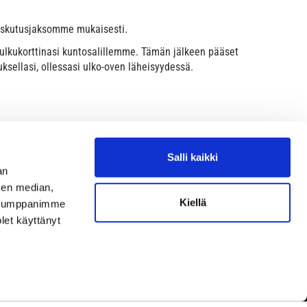
 laskutusjaksomme mukaisesti.
 kulkukorttinasi kuntosalillemme. Tämän jälkeen pääset
ksellasi, ollessasi ulko-oven läheisyydessä.
Salli kaikki
an
sen median,
Kiellä
. Kumppanimme
olet käyttänyt