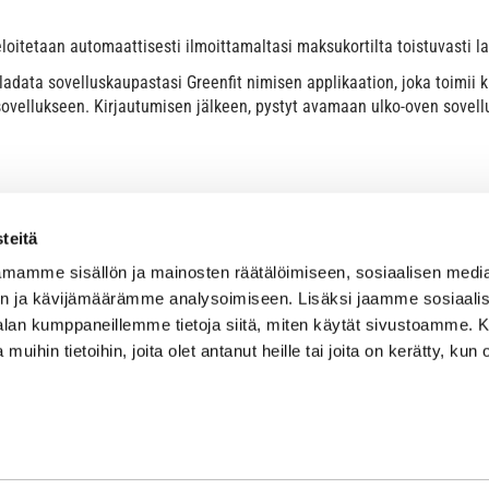
loitetaan automaattisesti ilmoittamaltasi maksukortilta toistuvasti
 ladata sovelluskaupastasi Greenfit nimisen applikaation, joka toimii
sovellukseen. Kirjautumisen jälkeen, pystyt avamaan ulko-oven sovellu
teitä
mamme sisällön ja mainosten räätälöimiseen, sosiaalisen medi
n ja kävijämäärämme analysoimiseen. Lisäksi jaamme sosiaali
-alan kumppaneillemme tietoja siitä, miten käytät sivustoamme
 muihin tietoihin, joita olet antanut heille tai joita on kerätty, kun 