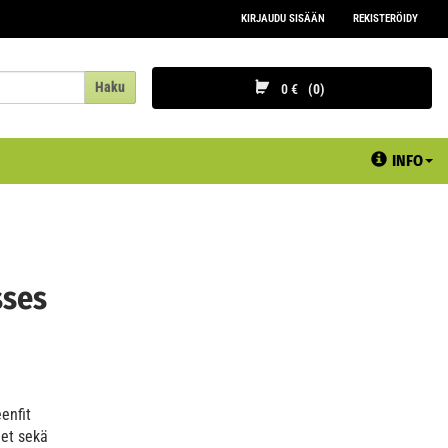
KIRJAUDU SISÄÄN
REKISTERÖIDY
Haku
0 €
0
INFO
sses
enfit
eet sekä