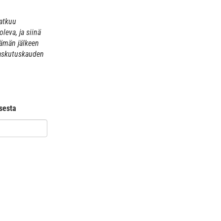
jatkuu
leva, ja siinä
Tämän jälkeen
laskutuskauden
ksesta