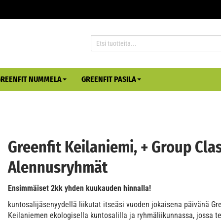
GREENFIT NUMMELA
GREENFIT PASILA
Greenfit Keilaniemi, + Group Cla
Alennusryhmät
Ensimmäiset 2kk yhden kuukauden hinnalla!
kuntosalijäsenyydellä liikutat itseäsi vuoden jokaisena päivänä Gre
Keilaniemen ekologisella kuntosalilla ja ryhmäliikunnassa, jossa t