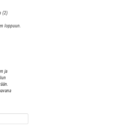
n (2)
n
den loppuun.
n ja
elun
vään.
aavana