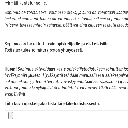
ryhmäliikuntatunneille.
Sopimus on toistaiseksi voimassa oleva, ja siinä on vähintään kahde
laskutuskauden mittainen sitoutumisaika. Tämän jälkeen sopimus o
irtisanottavissa milloin tahansa, päättyen aina kuluvan laskutuskau
Sopimus on tarkoitettu
vain opiskelijoille ja eläkeläisille
.
Todistus tulee toimittaa oston yhteydessä.
Huom!
Sopimus aktivoidaan vasta opiskelijatodistuksen toimittamise
hyväksynnän jälkeen. Hyväksyntä tehdään manuaalisesti asiakaspalv
aukioloaikoina, joten aktivointi viivästyy enintään seuraavaan arkipäi
Viikonloppuna ja pyhäpäivinä toimitetut todistukset käsitellään seur
arkipäivänä.
Liitä kuva opiskelijakortista tai eläketodistuksesta.