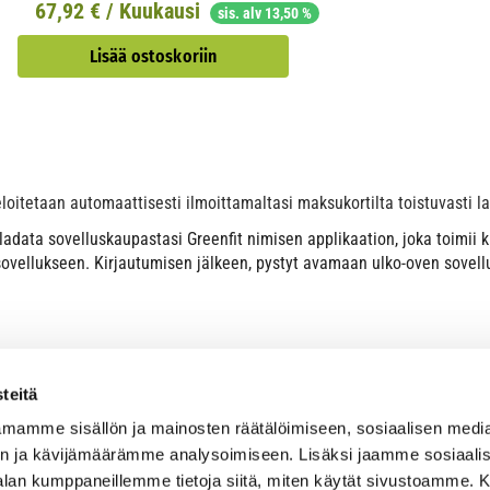
67,92
€ / Kuukausi
sis. alv 13,50 %
Lisää ostoskoriin
eloitetaan automaattisesti ilmoittamaltasi maksukortilta toistuvasti
 ladata sovelluskaupastasi Greenfit nimisen applikaation, joka toimii
sovellukseen. Kirjautumisen jälkeen, pystyt avamaan ulko-oven sovellu
teitä
mamme sisällön ja mainosten räätälöimiseen, sosiaalisen medi
n ja kävijämäärämme analysoimiseen. Lisäksi jaamme sosiaali
-alan kumppaneillemme tietoja siitä, miten käytät sivustoamme