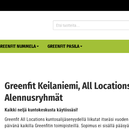
GREENFIT NUMMELA
GREENFIT PASILA
Greenfit Keilaniemi, All Location
Alennusryhmät
Kaikki neljä kuntokeskusta käytössäsi!
Greenfit All Locations kuntosalijäsenyydellä liikutat itseäsi vuode
päivänä kaikilla Greenfitin toimipisteillä. Sopimus ei sisällä pääsyä