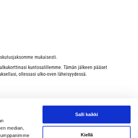
 laskutusjaksomme mukaisesti.
 kulkukorttinasi kuntosalillemme. Tämän jälkeen pääset
ksellasi, ollessasi ulko-oven läheisyydessä.
Salli kaikki
an
sen median,
Kiellä
. Kumppanimme